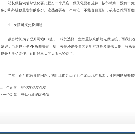
站长做
搜索引擎优化
要把握好一个尺度，做优化要有规律，按部就班，没有一劳
多少和外链数量增加的多少。这些都要有一个标准，不能盲目更新，或者会惹得百度
4、友情链接交换问题
很多站长为了提升网站PR值，一味的选择一些权重较高的站点做链接，而我们在
越好，当然也不是PR所能决定一切，关键还是要看其更新的速度及快照日期、收录
也会无辜受牵连。到时候再大哭大闹已经晚了。
当然，还可能有其他问题，我们上面列出了几个常出现的原因，具体的网站要根
上一个新闻：
的沙发沙发沙发
下一个新闻：
整站优化的定价策